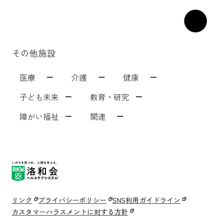
その他施設
医療
介護
健康
子ども未来
教育・研究
障がい福祉
関連
洛和会音羽病院
介護サービス
洛和会音羽病院健診センター
洛和東桂坂保育園
洛和会京都看護学校
障がい者福祉施設
居宅介護支援事業[ウェルネット]
介護付有料老人ホーム
洛和会丸太町病院
洛和桂小規模保育園
障がい者就労支援事業所
洛和会音羽記念病院
サービス付き高齢者向け住宅
洛和会東寺南クリニック健診センター
洛和桂川小規模保育園
洛和会京都音楽療法研究センター
洛和会搬送部門[トランスポート]
洛和大塚みどり保育園
洛和会音羽リハビリテーション病院
洛和会医療介護サービスセンター
洛和メディカルスポーツ京都丸太町
守山市立吉身保育園
洛和会京都医学教育センター
障がい者労働支援事業
洛和みずのさと保育園
洛和会東寺南クリニック
居宅介護支援事業
守山市立よしみ乳児保育園
洛和会学術支援センター
洛和会訪問看護ステーション
らくわ往診矢野医院
洛和なごみ保育園
二条駅前クリニック
訪問リハビリテーション
京都市音羽児童館
京都市大塚児童館
リンク
プライバシーポリシー
SNS利用ガイドライン
丸太町リハビリテーションクリニック
洛和ヘルパーステーション
京都市花山児童館
京都市深草児童館
洛和デイセンター
カスタマーハラスメントに対する方針
淀みづクリニック
洛和グループホーム
洛和山科小山児童園てくてく親子教室
洛和小規模多機能サービス