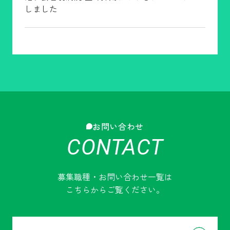
しました
すべて
洛和会音羽記念病院
2024.12.24
洛和会音羽記念病院 医師採用サイトをリニュー
アルしました
すべて
洛和会音羽リハビリテーション病院
2024.12.24
お問い合わせ
洛和会音羽リハビリテーション病院 医師採用サ
CONTACT
イトをリニューアルしました
募集職種・お問い合わせ一覧は
こちらからご覧ください。