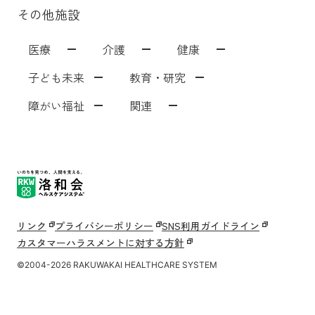
その他施設
医療
介護
健康
子ども未来
教育・研究
障がい福祉
関連
洛和会音羽病院
介護サービス
洛和会音羽病院健診センター
洛和東桂坂保育園
洛和会京都看護学校
障がい者福祉施設
居宅介護支援事業[ウェルネット]
介護付有料老人ホーム
洛和会丸太町病院
洛和桂小規模保育園
障がい者就労支援事業所
洛和会音羽記念病院
サービス付き高齢者向け住宅
洛和会東寺南クリニック健診センター
洛和桂川小規模保育園
洛和会京都音楽療法研究センター
洛和会搬送部門[トランスポート]
洛和大塚みどり保育園
洛和会音羽リハビリテーション病院
洛和会医療介護サービスセンター
洛和メディカルスポーツ京都丸太町
守山市立吉身保育園
洛和会京都医学教育センター
障がい者労働支援事業
洛和みずのさと保育園
洛和会東寺南クリニック
居宅介護支援事業
守山市立よしみ乳児保育園
洛和会学術支援センター
洛和会訪問看護ステーション
らくわ往診矢野医院
洛和なごみ保育園
二条駅前クリニック
訪問リハビリテーション
京都市音羽児童館
京都市大塚児童館
リンク
プライバシーポリシー
SNS利用ガイドライン
丸太町リハビリテーションクリニック
洛和ヘルパーステーション
京都市花山児童館
京都市深草児童館
洛和デイセンター
カスタマーハラスメントに対する方針
淀みづクリニック
洛和グループホーム
洛和山科小山児童園てくてく親子教室
洛和小規模多機能サービス
洛和看護小規模多機能サービス
洛和御所南学童クラブ
守山市物部児童クラブ室
介護医療院
©2004-2026 RAKUWAKAI HEALTHCARE SYSTEM
介護老人保健施設
洛和キッズアフタースクールもりやま
介護老人福祉施設
障害者支援施設
洛和若草保育園
洛和会介護教育センター
洛和会音羽病院病児保育室よつば