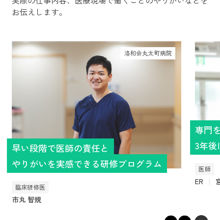
実際の仕事内容、医療現場で働くことのやりがいなどを
お伝えします。
洛和会丸太町病院
専門
3年
早い段階で医師の責任と
やりがいを実感できる研修プログラム
医師
ER
臨床研修医
市丸 智規