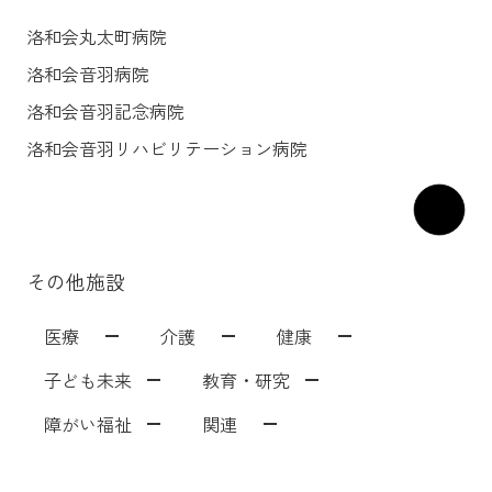
洛和会丸太町病院
洛和会音羽病院
洛和会音羽記念病院
洛和会音羽リハビリテーション病院
その他施設
医療
介護
健康
子ども未来
教育・研究
障がい福祉
関連
洛和会音羽病院
介護サービス
洛和会音羽病院健診センター
洛和東桂坂保育園
洛和会京都看護学校
障がい者福祉施設
居宅介護支援事業[ウェルネット]
介護付有料老人ホーム
洛和会丸太町病院
洛和桂小規模保育園
障がい者就労支援事業所