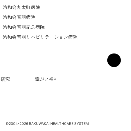
洛和会丸太町病院
洛和会音羽病院
洛和会音羽記念病院
洛和会音羽リハビリテーション病院
・研究
障がい福祉
ック
援事業
みずのさと保育園
らくわ往診矢野医院
プホーム
草児童館
©2004-2026 RAKUWAKAI HEALTHCARE SYSTEM
ルもりやま
害者支援施設
洛和若草保育園