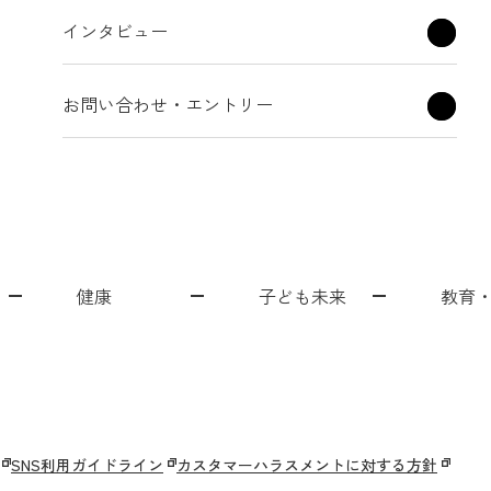
インタビュー
お問い合わせ・エントリー
健康
子ども未来
教育
健診センター
スポート]
院
齢者向け住宅
模保育園
洛和会京都医学教育センター
洛和会音羽リハビリテーション病院
洛和大塚みどり保育園
障がい者労働支援事業
洛和メディカルスポーツ京都丸太町
洛和会医療介護サービスセンター
洛和会学術支援センター
守山市立吉身保育園
洛和会東寺南クリニ
居宅介護支
洛和
ック
音羽児童館
洛和ヘルパーステーション
淀みづクリニック
京都市大塚児童館
洛和デイセンター
京都市花山児童館
洛和グルー
京都市深
SNS利用ガイドライン
カスタマーハラスメントに対する方針
ビス
クラブ
介護医療院
守山市物部児童クラブ室
介護老人保健施設
洛和キッズアフタースクー
介護老人福祉施設
障