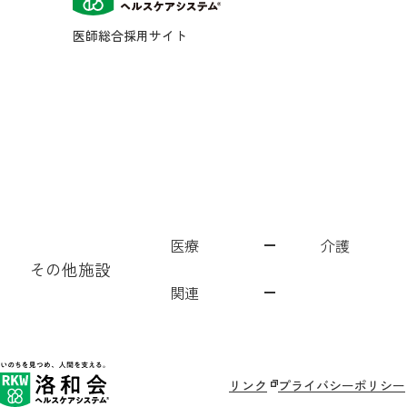
医師総合採用サイト
医療
介護
その他施設
関連
洛和会音羽病院
介護サービス
洛和会音羽病院健診センター
洛和東桂坂保育園
洛和会京都看護学校
障がい者福祉施設
居宅介護支援事業[ウェルネット]
介護付有料老人ホーム
洛和会丸太町病院
洛和桂小規模保育園
障がい者就労支援事業所
洛和会京都音楽療法研究センター
洛和会東寺南クリニック
洛和会搬送部門[トラン
洛和会音羽記念病
サービス付き高
洛和桂川小規
二条駅前クリニック
洛和会訪問看護ステーション
守山市立よしみ乳児保育園
丸太町リハビリテーションクリニ
洛和なごみ保育園
訪問リハビリテーション
京都市
リンク
プライバシーポリシー
洛和小規模多機能サービス
洛和山科小山児童園てくてく親子教室
洛和看護小規模多機能サー
洛和御所南学童